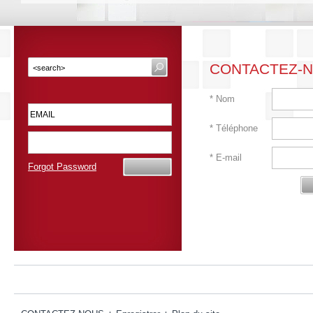
CONTACTEZ-
*
Nom
*
Téléphone
*
E-mail
Forgot Password