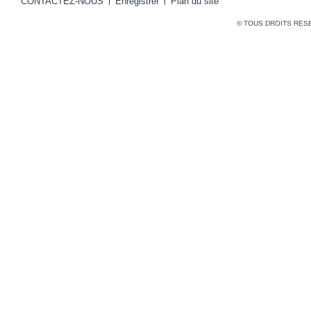
CONTACTEZ-NOUS
Enregistrer
Plan du site
© TOUS DROITS RES