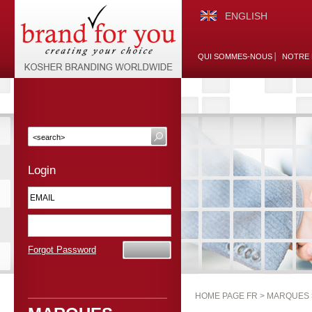
ENGLISH
QUI SOMMES-NOUS
NOTRE 
Login
Forgot Password
HOME PAGE FR >
MARQUES