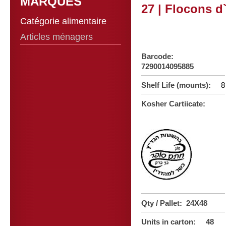
MARQUES
27 | Flocons d
Catégorie alimentaire
Articles ménagers
Barcode:
7290014095885
Shelf Life (mounts):
8
Kosher Cartiicate:
Qty / Pallet: 24X48
Units in carton: 48