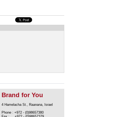
Brand for You
4 Hamelacha St., Raanana, Israel
Phone : +972 - (0)98657380
Fax : +972 - (0)98657379