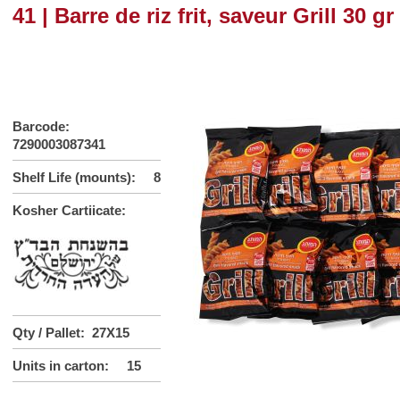
41 | Barre de riz frit, saveur Grill 30 gr
Barcode:
7290003087341
Shelf Life (mounts): 8
Kosher Cartiicate:
Qty / Pallet: 27X15
Units in carton: 15