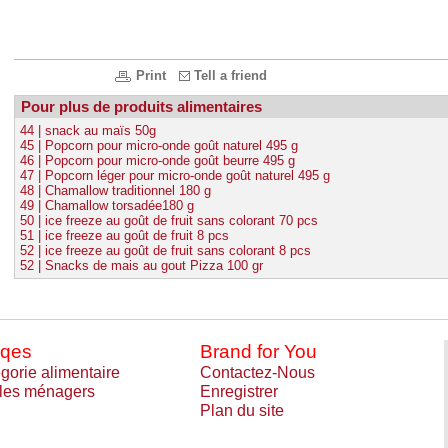
Print
Tell a friend
Pour plus de produits alimentaires
44 | snack au maïs 50g
45 | Popcorn pour micro-onde goût naturel 495 g
46 | Popcorn pour micro-onde goût beurre 495 g
47 | Popcorn léger pour micro-onde goût naturel 495 g
48 | Chamallow traditionnel 180 g
49 | Chamallow torsadée180 g
50 | ice freeze au goût de fruit sans colorant 70 pcs
51 | ice freeze au goût de fruit 8 pcs
52 | ice freeze au goût de fruit sans colorant 8 pcs
52 | Snacks de mais au gout Pizza 100 gr
qes
Brand for You
gorie alimentaire
Contactez-Nous
cles ménagers
Enregistrer
Plan du site