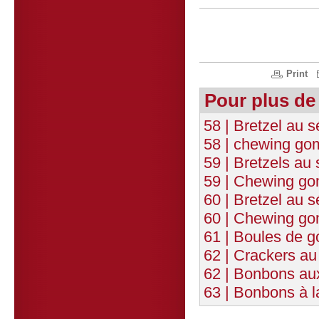
Print
Pour plus de
58 | Bretzel au
58 | chewing go
59 | Bretzels au 
59 | Chewing go
60 | Bretzel au 
60 | Chewing go
61 | Boules de 
62 | Crackers au
62 | Bonbons aux
63 | Bonbons à 