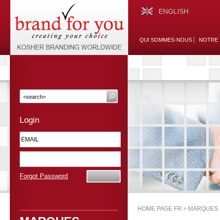
ENGLISH
QUI SOMMES-NOUS
NOTRE 
Login
Forgot Password
HOME PAGE FR >
MARQUES