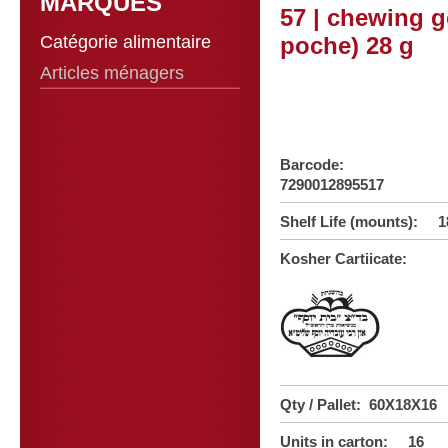
MARQUES
57 | chewing 
Catégorie alimentaire
poche) 28 g
Articles ménagers
Barcode:
7290012895517
Shelf Life (mounts): 1
Kosher Cartiicate:
Qty / Pallet: 60X18X16
Units in carton: 16