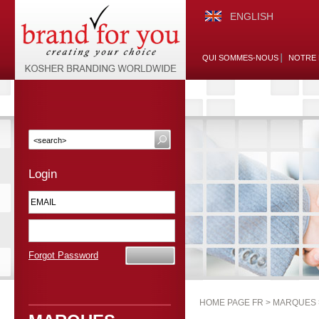
ENGLISH
QUI SOMMES-NOUS
NOTRE 
Login
Forgot Password
HOME PAGE FR >
MARQUES