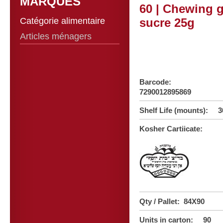
MARQUES
60 | Chewing 
Catégorie alimentaire
sucre 25g
Articles ménagers
Barcode:
7290012895869
Shelf Life (mounts): 3
Kosher Cartiicate:
Qty / Pallet: 84X90
Units in carton: 90