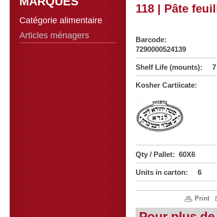
MARQUES
118 | Pâte feui
Catégorie alimentaire
Articles ménagers
Barcode:
7290000524139
Shelf Life (mounts): 7
Kosher Cartiicate:
Qty / Pallet: 60X6
Units in carton: 6
Print
Pour plus de