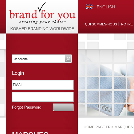
ENGLISH
QUI SOMMES-NOUS
NOTRE 
Login
Forgot Password
HOME PAGE FR >
MARQUES