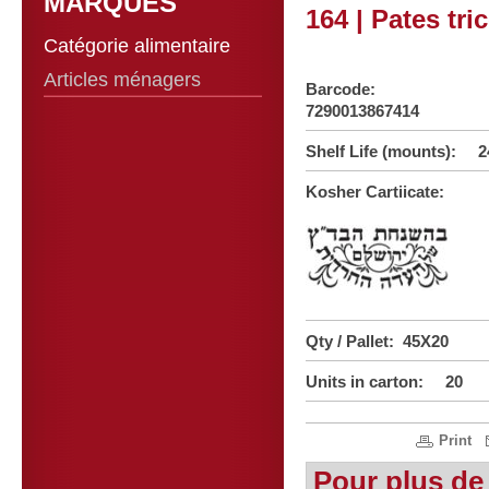
MARQUES
164 | Pates tri
Catégorie alimentaire
Articles ménagers
Barcode:
7290013867414
Shelf Life (mounts): 2
Kosher Cartiicate:
Qty / Pallet: 45X20
Units in carton: 20
Print
Pour plus de