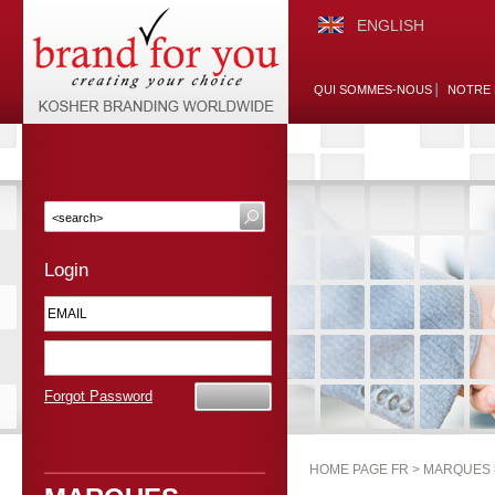
ENGLISH
QUI SOMMES-NOUS
NOTRE 
Login
Forgot Password
HOME PAGE FR >
MARQUES