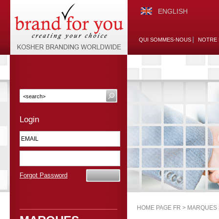
ENGLISH
QUI SOMMES-NOUS
NOTRE 
Login
Forgot Password
HOME PAGE FR >
MARQUES