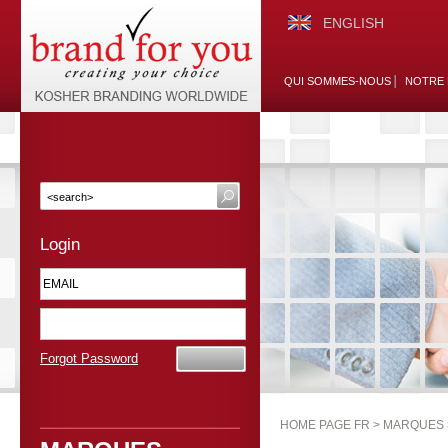
ENGLISH
QUI SOMMES-NOUS
NOTRE 
Login
Forgot Password
HOME PAGE FR >
MARQUES