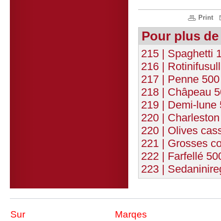
Print
Pour plus de
215 | Spaghetti 
216 | Rotinifusul
217 | Penne 500
218 | Châpeau 5
219 | Demi-lune
220 | Charleston
220 | Olives cas
221 | Grosses co
222 | Farfellé 5
223 | Sedaninire
Sur
Marqes