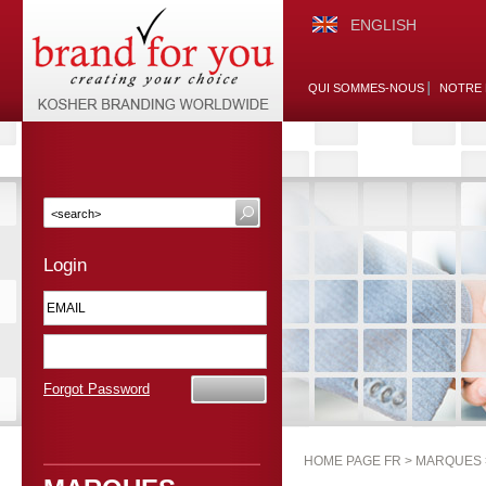
ENGLISH
QUI SOMMES-NOUS
NOTRE 
Login
Forgot Password
HOME PAGE FR >
MARQUES