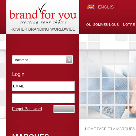
ENGLISH
QUI SOMMES-NOUS
NOTRE 
Login
Forgot Password
HOME PAGE FR >
MARQUES