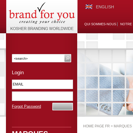
ENGLISH
QUI SOMMES-NOUS
NOTRE 
Login
Forgot Password
HOME PAGE FR >
MARQUES