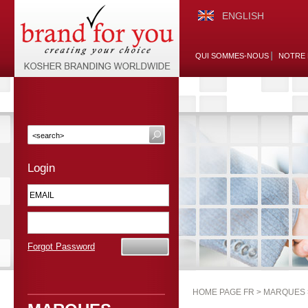
ENGLISH
QUI SOMMES-NOUS
NOTRE 
Login
Forgot Password
HOME PAGE FR >
MARQUES