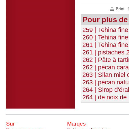
Print
Pour plus de
259 | Tehina fin
260 | Tehina fi
261 | Tehina fin
261 | pistaches 2
262 | Pâte à tart
262 | pécan cara
263 | Silan miel 
263 | pécan natur
264 | Sirop d'éra
264 | de noix de
Sur
Marqes