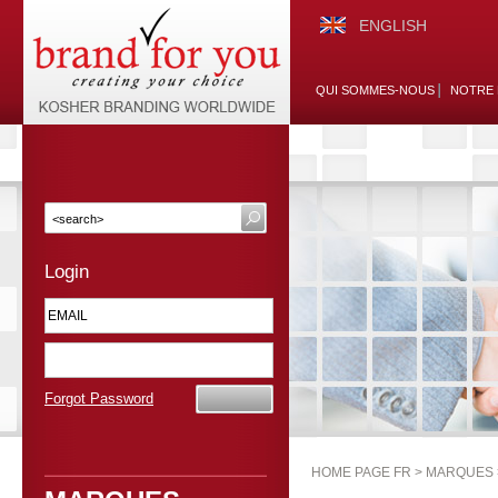
ENGLISH
QUI SOMMES-NOUS
NOTRE 
Login
Forgot Password
HOME PAGE FR >
MARQUES