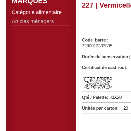
MARQUES
227 | Vermicel
Catégorie alimentaire
Articles ménagers
Code barre :
7290012333835
Durée de conservation
Certificat de cashrout:
Qté / Palette:
8
0X20
Unités par carton:
20