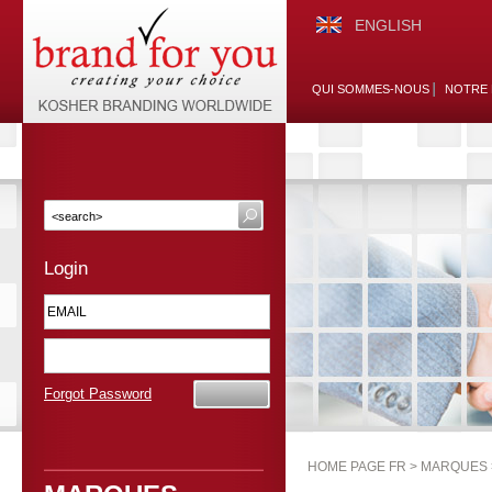
ENGLISH
QUI SOMMES-NOUS
NOTRE 
Login
Forgot Password
HOME PAGE FR >
MARQUES