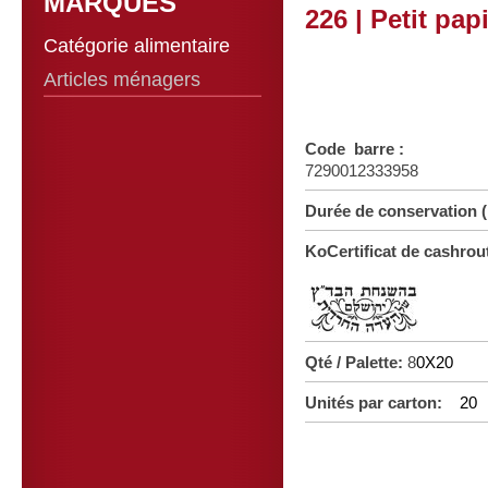
MARQUES
226 | Petit pap
Catégorie alimentaire
Articles ménagers
Code barre :
7290012333958
Durée de conservation
KoCertificat de cashrou
Qté / Palette:
8
0X20
Unités par carton:
20