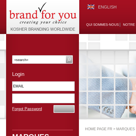
ENGLISH
QUI SOMMES-NOUS
NOTRE 
Login
Forgot Password
HOME PAGE FR >
MARQUES