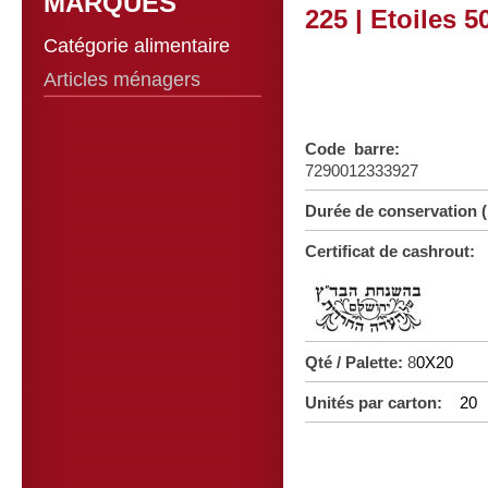
MARQUES
225 | Etoiles 5
Catégorie alimentaire
Articles ménagers
Code barre:
7290012333927
Durée de conservation
Certificat de cashrout:
Qté / Palette:
8
0X20
Unités par carton:
20