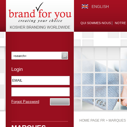
ENGLISH
QUI SOMMES-NOUS
NOTRE 
Login
Forgot Password
HOME PAGE FR >
MARQUES