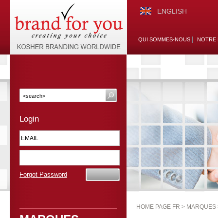
ENGLISH
QUI SOMMES-NOUS
NOTRE 
Login
Forgot Password
HOME PAGE FR >
MARQUES