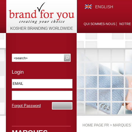
ENGLISH
QUI SOMMES-NOUS
NOTRE 
Login
Forgot Password
HOME PAGE FR >
MARQUES