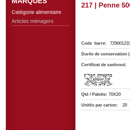
MARQUES
217 | Penne 50
Catégorie alimentaire
Articles ménagers
Code barre:
72900123
Durée de conservation
Certificat de cashrout:
Qté / Palette:
70X20
Unités par carton:
20