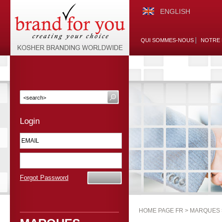
ENGLISH
QUI SOMMES-NOUS
NOTRE 
Login
Forgot Password
HOME PAGE FR >
MARQUES