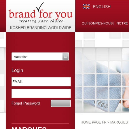
ENGLISH
QUI SOMMES-NOUS
NOTRE 
Login
Forgot Password
HOME PAGE FR >
MARQUES