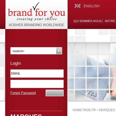
ENGLISH
QUI SOMMES-NOUS
NOTRE 
Login
Forgot Password
HOME PAGE FR >
MARQUES