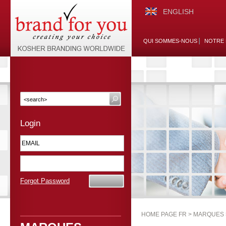
ENGLISH
QUI SOMMES-NOUS
NOTRE 
Login
Forgot Password
HOME PAGE FR >
MARQUES