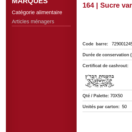
MARQUES
164 | Sucre van
Catégorie alimentaire
Articles ménagers
Code barre:
72900124
Durée de conservation
Certificat de cashrout:
Qté / Palette:
70X50
Unités par carton:
50