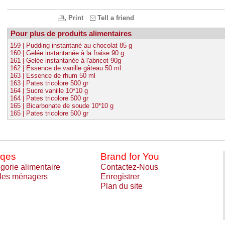
Print
Tell a friend
Pour plus de produits alimentaires
159 | Pudding instantané au chocolat 85 g
160 | Gelée instantanée à la fraise 90 g
161 | Gelée instantanée à l'abricot 90g
162 | Essence de vanille gâteau 50 ml
163 | Essence de rhum 50 ml
163 | Pates tricolore 500 gr
164 | Sucre vanille 10*10 g
164 | Pates tricolore 500 gr
165 | Bicarbonate de soude 10*10 g
165 | Pates tricolore 500 gr
qes
Brand for You
gorie alimentaire
Contactez-Nous
cles ménagers
Enregistrer
Plan du site