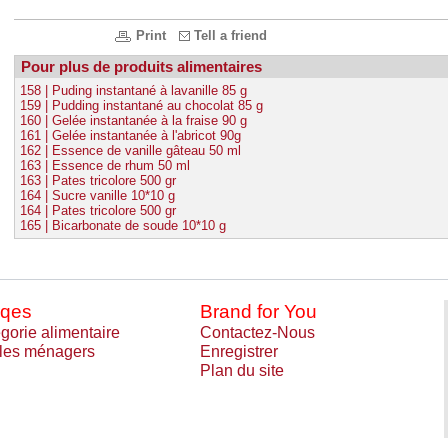
Print
Tell a friend
Pour plus de produits alimentaires
158 | Puding instantané à lavanille 85 g
159 | Pudding instantané au chocolat 85 g
160 | Gelée instantanée à la fraise 90 g
161 | Gelée instantanée à l'abricot 90g
162 | Essence de vanille gâteau 50 ml
163 | Essence de rhum 50 ml
163 | Pates tricolore 500 gr
164 | Sucre vanille 10*10 g
164 | Pates tricolore 500 gr
165 | Bicarbonate de soude 10*10 g
qes
Brand for You
gorie alimentaire
Contactez-Nous
cles ménagers
Enregistrer
Plan du site