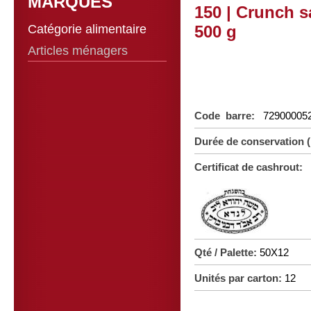
MARQUES
150 | Crunch s
Catégorie alimentaire
500 g
Articles ménagers
Code barre:
72900005
Durée de conservation 
Certificat de cashrout:
Qté / Palette:
50X12
Unités par carton:
12