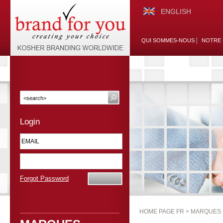
ENGLISH
QUI SOMMES-NOUS
NOTRE 
Login
Forgot Password
HOME PAGE FR >
MARQUES