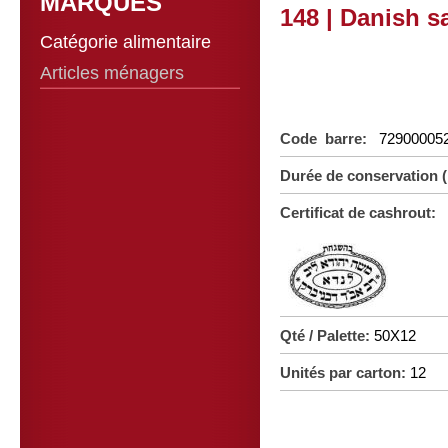
MARQUES
148 | Danish s
Catégorie alimentaire
Articles ménagers
Code barre:
72900005
Durée de conservation 
Certificat de cashrout:
Qté / Palette:
50X12
Unités par carton:
12