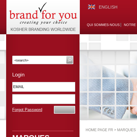
ENGLISH
QUI SOMMES-NOUS
NOTRE 
Login
Forgot Password
HOME PAGE FR >
MARQUES