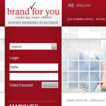
ENGLISH
QUI SOMMES-NOUS
NOTRE 
Login
Forgot Password
HOME PAGE FR >
MARQUES