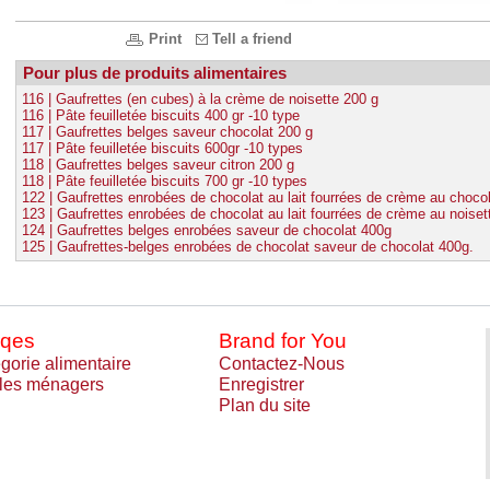
Print
Tell a friend
Pour plus de produits alimentaires
116 | Gaufrettes (en cubes) à la crème de noisette 200 g
116 | Pâte feuilletée biscuits 400 gr -10 type
117 | Gaufrettes belges saveur chocolat 200 g
117 | Pâte feuilletée biscuits 600gr -10 types
118 | Gaufrettes belges saveur citron 200 g
118 | Pâte feuilletée biscuits 700 gr -10 types
122 | Gaufrettes enrobées de chocolat au lait fourrées de crème au choco
123 | Gaufrettes enrobées de chocolat au lait fourrées de crème au noiset
124 | Gaufrettes belges enrobées saveur de chocolat 400g
125 | Gaufrettes-belges enrobées de chocolat saveur de chocolat 400g.
qes
Brand for You
gorie alimentaire
Contactez-Nous
cles ménagers
Enregistrer
Plan du site