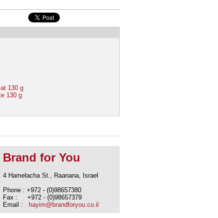
lat 130 g
te 130 g
Brand for You
4 Hamelacha St., Raanana, Israel
Phone : +972 - (0)98657380
Fax : +972 - (0)98657379
Email :
hayim@brandforyou.co.il