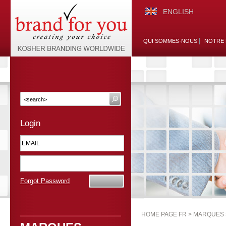
ENGLISH
QUI SOMMES-NOUS
NOTRE 
Login
Forgot Password
HOME PAGE FR >
MARQUES