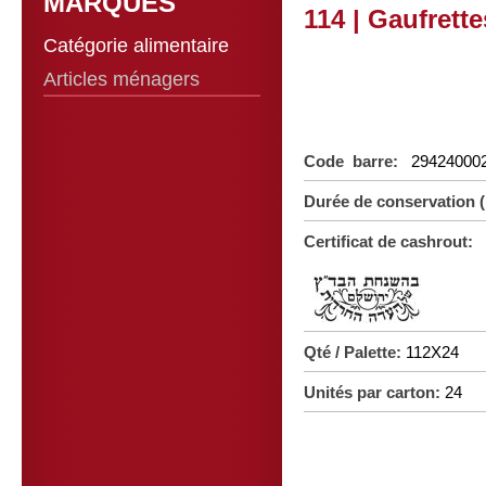
MARQUES
114 | Gaufrette
Catégorie alimentaire
Articles ménagers
Code barre:
29424000
Durée de conservation 
Certificat de cashrout:
Qté / Palette:
112X24
Unités par carton:
24