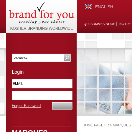
ENGLISH
QUI SOMMES-NOUS
NOTRE 
Login
Forgot Password
HOME PAGE FR >
MARQUES