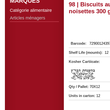
MARQUES
98 | Biscuits 
Catégorie alimentaire
noisettes 300 
Articles ménagers
Barcode:
7290012439
Shelf Life (mounts):
12
Kosher Cartiicate:
Qty / Pallet:
70X12
Units in carton:
12