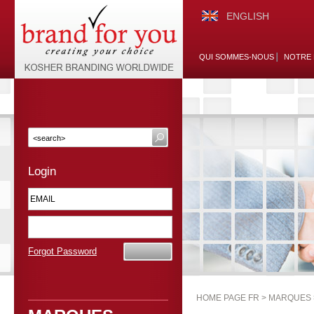
ENGLISH
QUI SOMMES-NOUS
NOTRE 
Login
Forgot Password
HOME PAGE FR >
MARQUES