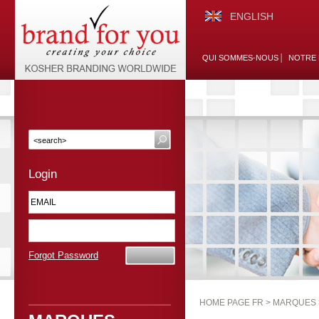
ENGLISH
QUI SOMMES-NOUS
NOTRE 
Login
Forgot Password
HOME PAGE FR >
MARQUES