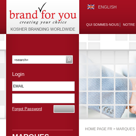
ENGLISH
QUI SOMMES-NOUS
NOTRE 
Login
Forgot Password
HOME PAGE FR >
MARQUES