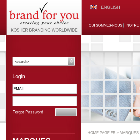
ENGLISH
QUI SOMMES-NOUS
NOTRE 
Login
Forgot Password
HOME PAGE FR >
MARQUES