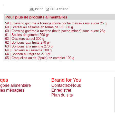
Print
Tell a friend
Pour plus de produits alimentaires
59 | Chewing gomme à l'orange (boite poche mince) sans sucre 25 g
60 | Bretzel au sésame en forme de "8" 350 g
60 | Chewing gomme à menthe (boite poche mince) sans sucre 25g
61 | Boules de gomme 200 gr
62 | Crackers au sel 300 g
62 | Bonbons aux fruits 270 gr
63 | Bonbons à la menthe 270 gr
64 | Crackers au sesame 300 g
64 | Bonbon au réglisse 270 gr
65 | Craquelins au riz (épais) riz complet 100 g
qes
Brand for You
gorie alimentaire
Contactez-Nous
cles ménagers
Enregistrer
Plan du site