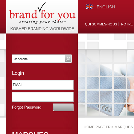
ENGLISH
QUI SOMMES-NOUS
NOTRE 
Login
Forgot Password
HOME PAGE FR >
MARQUES