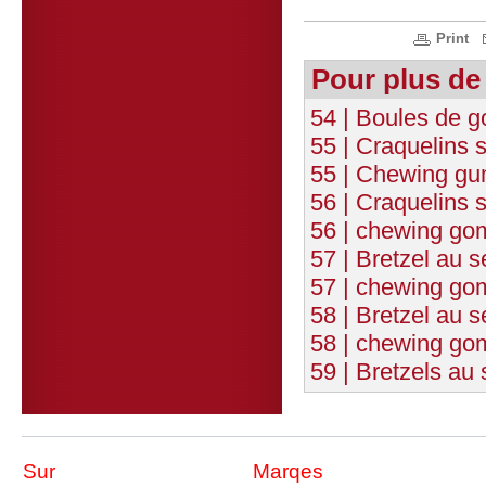
Print
Pour plus de
54 | Boules de 
55 | Craquelins 
55 | Chewing gu
56 | Craquelins s
56 | chewing go
57 | Bretzel au 
57 | chewing go
58 | Bretzel au
58 | chewing go
59 | Bretzels au 
Sur
Marqes