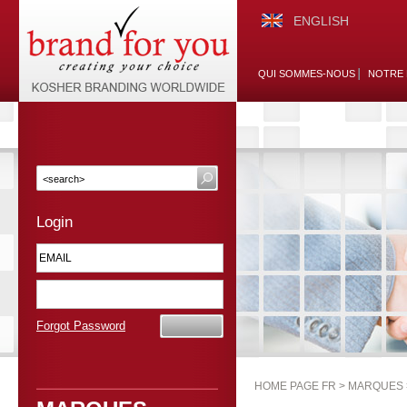
ENGLISH
QUI SOMMES-NOUS
NOTRE 
Login
Forgot Password
HOME PAGE FR >
MARQUES