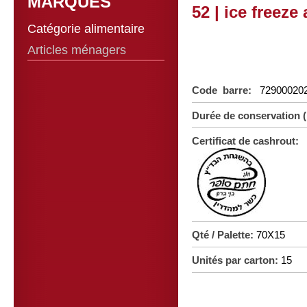
MARQUES
52 | ice freeze
Catégorie alimentaire
Articles ménagers
Code barre:
72900020
Durée de conservation 
Certificat de cashrout:
Qté / Palette:
70X15
Unités par carton:
15