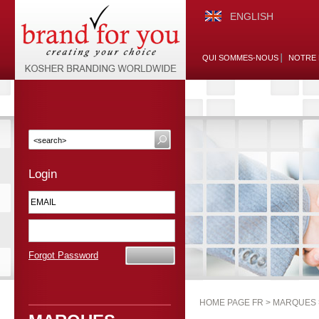
ENGLISH
QUI SOMMES-NOUS
NOTRE 
Login
Forgot Password
HOME PAGE FR >
MARQUES