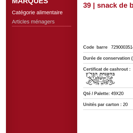
MARQUES
39 | snack de 
Catégorie alimentaire
Articles ménagers
Code barre
729000351
Durée de conservation 
Certificat de cashrout :
Qté / Palette:
49X20
Unités par carton :
20