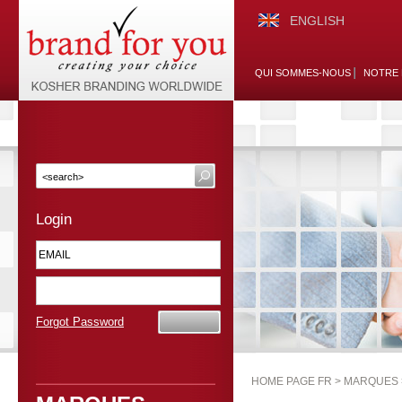
ENGLISH
QUI SOMMES-NOUS
NOTRE 
Login
Forgot Password
HOME PAGE FR >
MARQUES