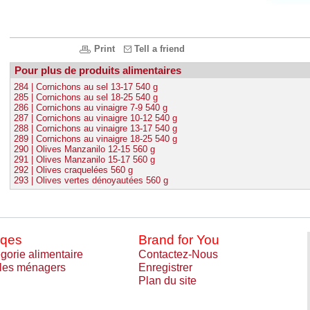
Print
Tell a friend
Pour plus de produits alimentaires
284 | Cornichons au sel 13-17 540 g
285 | Cornichons au sel 18-25 540 g
286 | Cornichons au vinaigre 7-9 540 g
287 | Cornichons au vinaigre 10-12 540 g
288 | Cornichons au vinaigre 13-17 540 g
289 | Cornichons au vinaigre 18-25 540 g
290 | Olives Manzanilo 12-15 560 g
291 | Olives Manzanilo 15-17 560 g
292 | Olives craquelées 560 g
293 | Olives vertes dénoyautées 560 g
qes
Brand for You
gorie alimentaire
Contactez-Nous
cles ménagers
Enregistrer
Plan du site