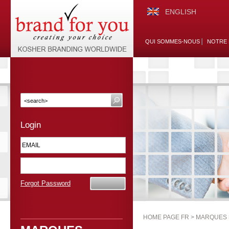
ENGLISH
QUI SOMMES-NOUS
NOTRE 
Login
Forgot Password
HOME PAGE FR >
MARQUES