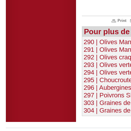
Print
Pour plus de
290 | Olives Man
291 | Olives Man
292 | Olives cra
293 | Olives ver
294 | Olives ver
295 | Choucrout
296 | Aubergine
297 | Poivrons S
303 | Graines de 
304 | Graines de