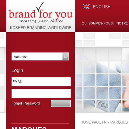
ENGLISH
QUI SOMMES-NOUS
NOTRE 
Login
Forgot Password
HOME PAGE FR >
MARQUES