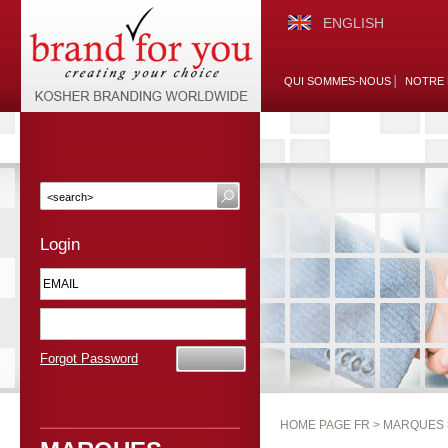
ENGLISH
QUI SOMMES-NOUS
NOTRE 
Login
Forgot Password
HOME PAGE FR >
MARQUES