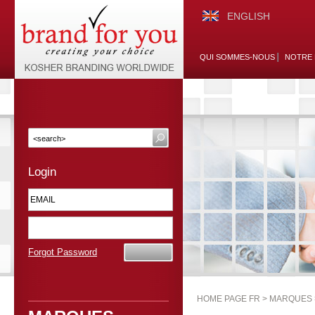
ENGLISH
QUI SOMMES-NOUS
NOTRE 
Login
Forgot Password
HOME PAGE FR >
MARQUES