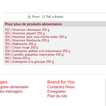
Print
Tell a friend
Pour plus de produits alimentaires
352 | Houmous classiques 250 g
353 | Houmous piquant 250 g
354 | Houmous avec pois chiche entier 250 g
355 | Houmous Masbacha 250 g
356 | Matboucha 250 g
357 | Choux rouge 250 g
358 | Aubergines grillées à la mayonnaise 250 g
359 | Carottes piquantes marocaines 250 g
360 | Tehina 250 g
361 | Aubergines à la grecque 250 g
qes
Brand for You
gorie alimentaire
Contactez-Nous
cles ménagers
Enregistrer
Plan du site