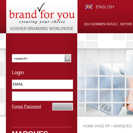
ENGLISH
QUI SOMMES-NOUS
NOTRE 
Login
Forgot Password
HOME PAGE FR >
MARQUES