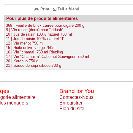
Print
Tell a friend
Pour plus de produits alimentaires
369 | Feuille de brick carrée pour cigare 200 g
9 | Vin rouge (doux) pour "kidush"
10 | Jus de raisin 100% naturel 750 ml'
11 | Jus de raisin 100% naturel 1l'
12 | Vin merlot 750 ml
15 | Huile dolive vierge 750ml
16 | Vin "chamai¨ 750 ml Riezling
17 | Vin "Chamaiim" Cabernet Sauvignon 750 ml
20 | Ketchup 750 g
21 | Sauce de soja dikuee 700 g
qes
Brand for You
gorie alimentaire
Contactez-Nous
cles ménagers
Enregistrer
Plan du site