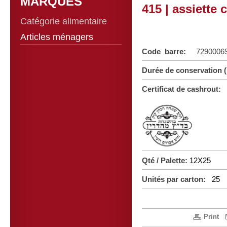
MARQUES
415 | assiette
Catégorie alimentaire
Articles ménagers
Code barre:
7290006
Durée de conservation 
Certificat de cashrout:
Qté / Palette:
12X25
Unités par carton:
25
Print