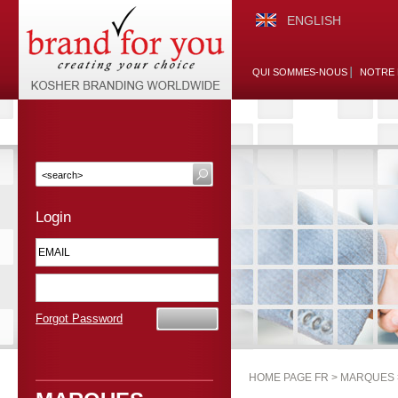
ENGLISH
QUI SOMMES-NOUS
NOTRE 
Login
Forgot Password
HOME PAGE FR >
MARQUES