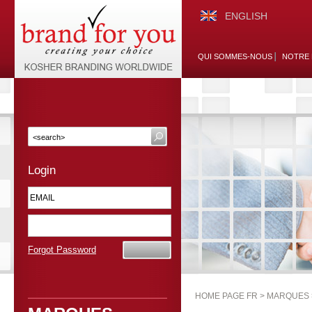
ENGLISH
QUI SOMMES-NOUS
NOTRE 
Login
Forgot Password
HOME PAGE FR >
MARQUES