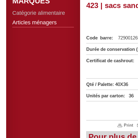
MARQUES
423 | sacs san
Catégorie alimentaire
Articles ménagers
Code barre:
72900126
Durée de conservation 
Certificat de cashrout:
Qté / Palette:
40X36
Unités par carton:
36
Print
Pour plus de